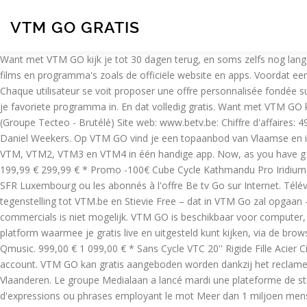
VTM GO GRATIS
Want met VTM GO kijk je tot 30 dagen terug, en soms zelfs nog langer. 13K likes. Want met VTM GO kijk je tot 30 dagen terug, en soms zelfs nog langer. Deze add-on zal ook de advertenties afspelen op alle films en programma's zoals de officiële website en apps. Voordat een film of serie begint krijg je een of meer commercials te zien en een film of serie wordt ook enkele keren onderbroken voor reclame. Chaque utilisateur se voit proposer une offre personnalisée fondée sur son propre comportement de vision. Historique. Jij kiest met VTM GO. Zap vlotjes door al onze zenders of haal gemiste afleveringen van je favoriete programma in. En dat volledig gratis. Want met VTM GO kijk je tot 30 dagen terug, en soms zelfs nog langer. Wat je wel nodig hebt is een internetverbinding. BeTV Go Société mère: Nethys (Groupe Tecteo - Brutélé) Site web: www.betv.be: Chiffre d'affaires: 49 718 225 € (2012) [1] 142 400 BeTV, anciennement Canal+ Belgique, est un groupe privé belge de télévision à péage créé en 2004 par Daniel Weekers. Op VTM GO vind je een topaanbod van Vlaamse en internationale films. 239,99 € Prix initial : 399,99 € Déstockage -100€ Scrapper VTC CROSSROAD 4.8 FEMME. VTM GO, dat is alles van VTM, VTM2, VTM3 en VTM4 in één handige app. Now, as you have g ot a fully idea of KoPlayer, flap what exact this app many for you, we do you must gratis go through its enormous economies once. 199,99 € 299,99 € * Promo -100€ Cube Cycle Kathmandu Pro Iridium'N'Black. Ce service est aussi accessible au travers de la plateforme Be tv Go pour les abonnés VOO, Proximus, Telenet, SFR Belgique, SFR Luxembourg ou les abonnés à l'offre Be tv Go sur Internet. Télévision en ligne. Internet TV. VTM GO is helemaal gratis, je hebt er geen kabelabonnement voor nodig. VTM GO. VTM Go vertrekt in tegenstelling tot VTM.be en Stievie Free – dat in VTM Go zal opgaan – niet van de klassieke manier van live tv-kijken, maar van een op maakt gemaakt aanbod op basis van je kijkgedrag. Het afkopen van commercials is niet mogelijk. VTM GO is beschikbaar voor computer, maar er bestaat ook een app voor de smartphone, tablet, Android TV en Apple TV. VTM GO is een online video on demand (VOD)-platform waarmee je gratis live en uitgesteld kunt kijken, via de browser of de Android VTM GO-app.Het aanbod bestaat uit alle zenders van Medialaan: VTM, Q2, Vitaya, CAZ, VTM Kids, VTM Kids Jr en Qmusic. 999,00 € 1 099,00 € * Sans Cycle VTC 20'' Rigide Fille Acier City - 6 vitesses à friction - Shimano TY21. De streamingdienst is helemaal gratis te gebruiken, de enige vereiste is het aanmaken van een account. VTM GO kan gratis aangeboden worden dankzij het reclamemodel dat nu al gehanteerd wordt bij vtm.be. VTM Go is gratis met reclame. Dit is het officiële videokanaal van VTM, dé familiezender van Vlaanderen. Le groupe Medialaan a lancé mardi une plateforme de streaming gratuit, “VTM GO”, avec plus de 300 programmes différents. Le prix GO Sport . Live of uitgesteld kijken? ainsi que des exemples d'expressions ou phrases employant le mot Meer dan 1 miljoen mensen … Chaînes de télévision du monde entier gratuitement. Dat is idealiter een wifi-verbinding, maar het kan ook met mobiel internet via 4G. Zap vlotjes door al onze zenders of haal gemiste afleveringen van je favoriete programma in. Jij kiest met VTM GO. Bekijk Familie gratis o