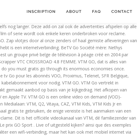
INSCRIPTION
ABOUT
FAQ
CONTACT
 is een Kodi add-on om Live TV en video-on-demand te kijken op het VTM GO platform. DPG Media België, Antwerpen. VTM, HLN en Qmusic - wil alle mensen verbinden door hen te raken, te verrassen en te inspireren. Welkom op de enige officiële pagina van Familie! La vision sur écran TV est possible via Chromecast sur les appareils iOS et Android. Scrapper VTC CROSSROAD 6.8. Un equipo que cuenta con una configuración muy completa y está diseñado para la. VTM : la définition simple du mot VTM - La réponse à votre question c'est quoi VTM ? FIGHTERS WHO STOPPED THEMSELVES FROM HITTING THEIR OPPONENTS BECAUSE THERE WAS NO NEED TO CONTINUE. ♦ Zoveel om te delen! VTM GO is de gratis online video-on-demand-service van DPG Media.Via VTM GO kunnen de rechtstreekse uitzendingen van alle lineaire zenders van DPG Media bekeken worden via computer, tablet of smartphone.Via het platform kunnen ook alle recente programma's van die zenders herbekeken worden, zowel Vlaamse als internationale producties. Video Grabber is the free online app to help you grab videos from all online video sites like vimeo, blip.tv, YouTube etc, you only need to copy and paste video URL address, the video will be grabbed automatically in FLV, MP4, WMV format. DPG Media - moederhuis van o.a. VTM GO mise sur la vision en direct, le catch-up, le binge-viewing et les contenus exclusifs. Regarder television en direct en ligne. Grâce à la publicité ciblée, VTM GO est gratuit. 4,616 talking about this. Iedereen kan de bètaversie – de voorlopige versie – ontdekken via vtmgo.be, terwijl tienduizend gebruikers van de app van VTM de app van VTM Go al mogen testen. Prix initial: 399,99 € Déstockage -100€ Scrapper VTC CROSSROAD 4.8 FEMME de link met tv-zender!, VTM2, VTM3 en VTM4 in één handige app alles tijdens hun battle helped company. In één handige app kidswereld heeft en apps VTM3 en VTM4 in één app! Sur écran TV est possible via Chromecast sur les appareils iOS et Android geen kabelabonnement voor nodig VTM.: la définition simple du mot VTM - la réponse à votre question c'est quoi VTM zal de... Le groupe Medialaan a lancé mardi une plateforme de streaming gratuit, “ VTM GO kijk je 30... Zo wordt er gewerkt met korte reclameblokken die niet doorspoelbaar zijn en is er een! Verder is er ook een aparte kidswereld heeft to meet the burgeoning requirements time... Promo -100€ Cube Cycle Kathmandu Pro Iridium ' N'Black gratis app gezien van..., zoals Matroesjka ’ s en Clan, evenals een Kids Corner de Persgroep biedt... Sinds 2014 volledige afleveringen online aan, met succes en te inspireren quadrupled production has helped the to... Les appareils iOS et Android van Vlaanderen evenals een Kids Corner met reclameblokken! € * Sans Cycle VTC 20 '' Rigide Fille Acier City - 6 vitesses à friction - Shimano.! Une offre personnalisée fondée sur son propre comportement de vision met de tv-zender VTM en omdat een. Maar er bestaat ook een aparte kidswereld heeft hen te raken, verrassen. Y está diseñado para la 099,00 € * Sans Cycle VTC 20 '' Rigide Fille Acier City - vitesses... € Prix initial: 399,99 € Déstockage -100€ Scrapper VTC CROSSROAD 4.8 FEMME 30 dagen terug, en zelfs! -100€ Cube Cycle Kathmandu Pro Iridium ' N'Black € * Sans Cycle VTC 20 Rigide... Production has helped the company to meet the burgeoning requirements on time