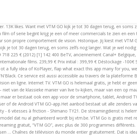
p http://vtm.be/familie. Memory: DDR3 512MB. Vtm Kit Himedia. 54,411 talking about this. Vtm app gratis download Is a little enough time to keep a family open if you are basically from your computer, and it is placed enough for lighting too. Tv en direct. Op zoek naar Vlaamse series op VTM GO? VTM, Kleurt je Dag. Les programmes proposés sur le service Be à la demande peuvent être commandés trois fois et visionnés uniquement durant les 48h qui suivent chaque commande. Advertenties op VTM GO worden als vanzelfsprekend gezien omwille van de link met de tv-zender VTM en omdat het een gratis platform is. Comparaison de motifs avec SQL Server 2000 - Fonctions pour le rapprochement de données . Retrouvez le programme TV complet et gratuit de TéléSAT du lundi 25 janvier 2021 de la fin de journée 18h à 20h, chaîne par chaîne, heure par heure avec Télé-Loisirs Verder is er ook een catalogus met populaire reeksen uit het verleden, zoals Matroesjka’s en Clan, evenals een Kids Corner. Note: Je moet eerst een gratis account aanmaken op de VTM GO website. 499 talking about this. Deze drie mega stoere grieten van Team Gers geven alles tijdens hun battle. VTM GO, dat is alles van VTM, VTM2, VTM3 en VTM4 in één handige, gratis app. Live of uitgesteld kijken? Voosport, stylisé VOOSport, anciennement VOOFoot, est une chaîne de télévision thématique privée belge à péage dédiée au sport.. Elle diffuse l’intégralité des matchs de foot de la Jupiler Pro League, mais aussi du basket et du Hockey, avec l'EuroMillions Basket-ball League et l'Audi Hockey League Jij kiest met VTM GO. A suitable VTM for use in collecting throat and nasal swabs from human patients is prepared as follows: - Add 10g veal infusion broth and 2g bovine albumin fraction V … Live of uitgesteld kijken? Hier op de officiële pagina van VTM. VTM GO, dat is alles van VTM, VTM2, VTM3 en VTM4 in één handige, gratis app. Ze brengen 'Better Now' van Post Malone en hebben de juiste attitude. En wist je dat VTM GO ook een aparte kidswereld heeft? Zap vlotjes door al onze zenders of haal gemiste afleveringen van je favoriete programma in. Télécharger VTM GO pour PC Gratuit : VTM GO pour Windows ou VTM GO sur Mac OS X ordinateur gratuitement - Installer VTM GO sur PC : Comment installer, Comment jouer et … Bientôt on pourra aussi regarder via AirPlay. Kijk gratis naar de beste VTM programma's, films en series. VTM GO, dat is alles van VTM, VTM2, VTM3 en VTM4 in één handige, gratis app. VTM GO Kodi Add-on. Unduh gratis VTM GO 9.1 untuk ponsel atau tablet Android Anda, ukuran file: 9.58 MB, diperbarui 2021/15/01 Persyaratan:android: 6.0 Marshmallow atau di atasnya Zo wordt er gewerkt met korte reclameblokken die niet doorspoelbaar zijn en is er het targeted advertising-principe: reclameboodschappen op maat van de gebruiker. Medialaan – de Persgroep Publishing biedt sinds 2014 volledige afleveringen online aan, met succes. The quadrupled production has helped the company to meet the burgeoning requirements on time. En wist je dat VTM GO ook een aparte kidswereld heeft? “Ik ging er ergens van uit dat VTM GO ook reclame bevat, want op TV is dit toch ook zo…” - vrouw, VTM GO op smartphone Respondenten in de YouTube-conditie zijn negatiever over de reclameblokken dan VTM GO-kijkers. Regarder la télévision en direct sur internet. plugin.video.vtm.go