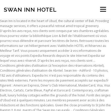
SWAN INN HOTEL
Menu
Swan Inn is located in the heart of Ubud, the cultural center of Bali. Providing massage services, it offers a peaceful retreat amid tropical greenery. D'après les avis reçus, nos clients sont conquis par ses chambres agréables. Vous pourrez visiter la bibliothèque Lion & Bell de l'établissement où vous pourrez vous détendre et parcourir les titres de livres. Retrouvez toutes les informations sur cet hébergement avec ViaMichelin HOTEL et Réservez au Meilleur Tarif. Vous pouvez uniquement accéder à vos informations de voyage et vos points Expedia Rewards depuis le site Internet Expedia sur lequel vous avez réservé. D'après les avis reçus, nos clients sont … Conditions générales d’utilisation (à l’exception des réservations Abritel), Conditions générales d’utilisation de Abritel. Swan Inn - Ashford - 10 photos, 182 avis d'utilisateurs. Expedia Inc n'est pas responsable du contenu des sites Web externes. Parmi les moyens de paiement acceptés sur expedia.fr figurent : American Express, Diner's Club International, MasterCard, Visa, Visa Electron, CartaSi, Carte Bleue, PayPal et Eurocard. Contemporary, craftsman built, luxury holiday cottages within the grounds of the hotel. Forêt des singes d'Ubud est à quelques minutes. Les membres peuvent avoir accès à des réductions et des fonctions spéciales. Given the close proximity to St John the Baptist (1.8 mi), guests of The Swan Inn can easily … Conditions Générales d’Utilisation d’Expedia, Conditions générales de vente du programme Expedia Rewards. Nous ne sommes pas sûrs que vous soyez un humain ou un robot. Cochez cette case si vous voulez recevoir des e-mails d’Expedia vous proposant des offres de voyage, des offres spéciales, des suivis de prix, des sondages, des demandes d’avis voyageurs et d’autres renseignements. Les équipements et services proposés incluent un service de nettoyage à sec / blanchisserie, une réception ouverte 24 heures sur 24 et un personnel polyglotte. Des attractions populaires, comme DeltaPlex Arena and Conference Center et Fifth Third Ballpark (stade de baseball), se trouvent à proximité. Découvrez les offres pour l'établissement Swan Inn, et notamment les tarifs intégralement remboursables avec annulation sans frais. Les chambres de la Swan … Tous droits réservés. The Swan Inn est noté "Fantastique" par nos clients. Guest rooms at White Swan Inn include a stocked mini-refrigerator, a flat-screen HDTV and guest robes. © 2021 Expedia, Inc, an Expedia Group Company. Vous recevrez même des promos et des offres discrètes en vous abonnant à notre newsletter. The Swan Inn - The Swan Inn est une propriété de 4 étoiles proposant un stockage des bagages et un parking. The Swan Inn - Agréable The Swan Inn offre à ses invités des chambres individuelles dans les environs de Three Counties Showground. A 5-minute stroll from Ubud Monkey Forest, Swan Inn is 5 minutes’ drive away from Ubud … The Swan Inn Swinbrook - The Swan Inn Swinbrook propose 6 chambres avec une vue sensationnelle sur le jardin. Luxury bathrooms and hardwood kitchens. Swan Inn Motel - Comstock Park - 10 photos, 235 avis d'utilisateurs. motel will be relaxing, quiet and enjoyable to say the least! Avec ses chambres équipées d'une télévision à écran plat et d'un réfrigérateur, l'hôtel deviendra rapidement votre second chez vous. Les membres peuvent avoir accès à des réductions et des fonctions spéciales. La propriété est composée de 11 chambres. Getting around is easy with car hire and airport transfer. La propriété est composée de 7 chambres. Au White Swan Inn, vous pourrez savourer tous les matins un petit-déjeuner chaud et profiter de la réception avec vins et hors d'œuvres organisée tous les soirs. We’ll even let you know about secret offers and sales when you sign up to our emails. En choisissant Swan Inn, vous profiterez d'un séjour à Ubud (Centre-ville d’Ubud), à moins de 5 minutes à pied de Marché d'art d'Ubud et Palais royal d'Ubud. Bienvenue au White Swan Inn, un établissement de choix pour les voyageurs comme vous. Retrouvez toutes les informations sur cet hébergement avec ViaMichelin HOTEL et réservez gratuitement en ligne Getting around is easy with car hire and airport transfer. De plus, l'hôtel offre un wi-fi gratuit. Annulation gratuite Séjournez dans cet hôtel-auberge 3 étoiles à Worcester. Swan Inn - Ubud - 10 photos, 743 avis d'utilisateurs. Vous recevrez même des promos et des offres discrètes en vous abonnant à notre newsletter. Parcourez notre galerie de photos, lisez les avis des clients et réservez tranquille avec notre Garantie de prix. Veuillez vérifier que vous avez correctement saisi votre adresse e-mail avant de poursuivre. conditions générales d’utilisation du programme Expedia Rewards. Les clients apprécient l'emplacement. The Swan Inn features newspaper, to help make your stay more enjoyable. Découvrez pourquoi la Swan Inn est la chambre d'hôtes préféré des voyageurs visitant Ubud. Cet établissement propose le Wi-Fi gratuit, un parking gratuit et une piscine extérieure. L'hôtel propose également du thé et des biscuits gratuits l'après-midi. Guests at the White Swan Inn can start each day with a breakfast basket and enjoy wine and snacks delivered to their room in the evening. Parmi les moyens de paiement acceptés sur expedia.fr figurent : American Express, Diner's Club International, MasterCard, Visa, Visa Electron, CartaSi, Carte Bleue, PayPal et Eurocard. The Swan Inn - Haslemere - 10 photos, 244 avis d'utilisateurs. The Swan Inn - The Swan Inn Fittleworth comprend 16 chambres et se trouve à 20 minutes de marche de The Parish Church of St Mary. Le motel dispose d'une réception ouverte 24 heures sur 24 et d'un service de chambre … At Hotel Swan Inn you will find meeting facilities, fax/photocopying services and a terrace. Not to mention the views! The property also boasts free breakfast. Take a look through our photo library, read reviews from real guests and book now with our Price Guarantee. Il y a un parking privé gratuit et un parking privé à la propriété. At Hotel Swan Inn you will find meeting facilities, fax/photocopying services and a terrace. Réserver Swan Inn, Ubud sur Tripadvisor : consultez les 192 avis de voyageurs, 168 photos, et les meilleures offres pour Swan Inn, classé n°195 sur 956 chambres d'hôtes / auberges à Ubud et noté 4 sur 5 sur Tripadvisor. Retrouvez toutes les informations sur cet hébergement avec ViaMichelin HOTEL et réservez gratuitement en ligne The Swan Inn - Swan Inn est un hôtel économique de 2 étoiles situé à côté d'Hotel de ville de Downham Market. La chambre d'hôtes met également à votre disposition un wi-fi gratuit. Essayez de vous connecter avec CONNECTED_THIRD_PARTY_NAMES ou utilisez une autre adresse e-mail. Cet hôtel est à 2. Cochez cette case si vous voulez recevoir des e-mails d’Expedia vous proposant des offres de voyage, des offres spéciales, des suivis de prix, des sondages, des demandes d’avis voyageurs et d’autres renseignements. The property offers free parking as well as valet parking. The property offers free parking as well as valet parking. Veuillez vérifier que vous avez correctement saisi votre adresse e-mail. Il est à 50 minutes en voiture de Parc d'activites exterieures Go Ape Thetford et à 55 minutes de l'aéroport Aeroport de Cambridge. Vous recevrez même des promos et des offres discrètes en vous abonnant à notre newsletter. conditions générales d’utilisation du programme Expedia Rewards. Le Swan Inn Motel & Restaurant vous propose une foule de commodités, dont une climatisation et une kitchenette. Expedia Inc n'est pas responsable du contenu des sites Web externes. Mélange idéal entre rapport qualité/prix et confort, il offre un cadre familial avec une gamme de services conçus pour les voyageurs comme vous. Faites le plein de culture en visitant les emblématiques Musée d'histoire locale Nantwich Museum et Centre du patrimoine de Whitchurch, ou passez par les sympathiques Alderford Lake et Club de golf Hill Valley Golf Club pour vous éclater le temps d'un après-midi. Comparez et reservez les meilleurs hotels a The Swan Inn et choisissez la meilleure offer d’hotel a The Swan Inn pour votre sejour avec ebookers.fr. Essayez de vous connecter avec CONNECTED_THIRD_PARTY_NAMES ou utilisez une autre adresse e-mail. Tous droits réservés. Fresh and airy, New England interiors, log burners, alfresco fire places and Egyptian cotton sheets. Il est également possible de rester connecté via un wi-fi gratuit. Cette adresse e-mail a déjà été utilisée pour s’inscrire avec CONNECTED_THIRD_PARTY_NAMES. À 8 km de RAF Defford Museum, la propriété est aussi à 4. All fan-cooled rooms come with a private bathroom and free Wi-Fi access. Voilà ce qu’il vous faut : la The Swan Inn, une chambre d'hôtes familial qui vous apporte le meilleur de Burford à votre portée. The Swan Inn vous donne rendez-vous à Nantwich pour un séjour exceptionnel. Si les célèbres Musée d'histoire naturelle et Victoria and Albert Museum sont des hauts lieux culturels, les non moins sympathiques Hampton Court et Parc à thème Chessington World of Adventures comptent parmi les attractions les plus populaires des environs. If you are driving to The Swan Inn, free parking is available. © 2021 Expedia, Inc, an Expedia Group Company. Parcourez notre galerie de photos, lisez les avis des clients et réservez tranquille avec notre Garantie de prix. Situé dans le quartier Ubud City-Centre, l'appartement Swan Inn propose hébergement avec une terrasse. The Swan Inn is the perfect place for both business and leisure travelers with so much to offer! The Swan Inn - Fixé donnant sur le jardin, The Swan Inn fournit un espace de pique-nique, un parcours de golf et des barbecues. The Swan Inn is rated "Fabulous" by our guests. The Swan Inn vous donne rendez-vous à Isleworth pour un séjour exceptionnel. 2,410 were here. Pour finaliser la création de votre compte, veuillez suivre le lien que nous venons d’envoyer à l’adresse. Nestled in the heart of stunning Dorset cou
INSCRIPTION
ABOUT
FAQ
CONTACT