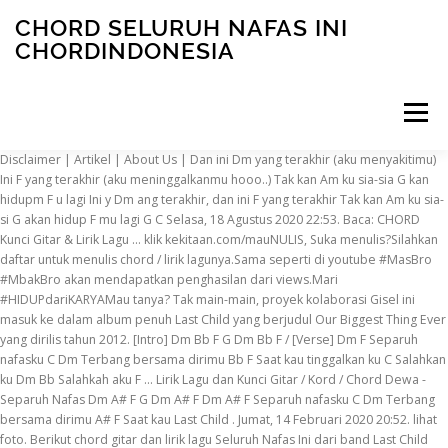
CHORD SELURUH NAFAS INI
CHORDINDONESIA
Menu
Disclaimer | Artikel | About Us | Dan ini Dm yang terakhir (aku menyakitimu) Ini F yang terakhir (aku meninggalkanmu hooo..) Tak kan Am ku sia-sia G kan hidupm F u lagi Ini y Dm ang terakhir, dan ini F yang terakhir Tak kan Am ku sia-si G akan hidup F mu lagi G C Selasa, 18 Agustus 2020 22:53. Baca: CHORD Kunci Gitar & Lirik Lagu … klik kekitaan.com/mauNULIS, Suka menulis?Silahkan daftar untuk menulis chord / lirik lagunya.Sama seperti di youtube #MasBro #MbakBro akan mendapatkan penghasilan dari views.Mari #HIDUPdariKARYAMau tanya? Tak main-main, proyek kolaborasi Gisel ini masuk ke dalam album penuh Last Child yang berjudul Our Biggest Thing Ever yang dirilis tahun 2012. [Intro] Dm Bb F G Dm Bb F / [Verse] Dm F Separuh nafasku C Dm Terbang bersama dirimu Bb F Saat kau tinggalkan ku C Salahkan ku Dm Bb Salahkah aku F … Lirik Lagu dan Kunci Gitar / Kord / Chord Dewa - Separuh Nafas Dm A# F G Dm A# F Dm A# F Separuh nafasku C Dm Terbang bersama dirimu A# F Saat kau Last Child . Jumat, 14 Februari 2020 20:52. lihat foto. Berikut chord gitar dan lirik lagu Seluruh Nafas Ini dari band Last Child feat Gisel, serta video klipnya. Itulah kunci gitar Seluruh Nafas Ini - Last Child dari nada dasar Ab, A, A#, Bb, B, C, Db, D, D#, Eb, E, F, F#, Gb, G atau G# atau sesuai nada yang kamu inginkan. Seluruh Nafas Ini - Last Child feat Gisel: ** C G Am G F Am F Lihatlah luka ini yang sakitnya abadi C G Yang terbalut hangatnya bekas … SEBATT's OFFICIAL - Tresno Seng Liyane; Chord Last Child feat Giselle - Seluruh Nafas Ini; NDX A.K.A Ft.PJR - Konco Tekan Mati; Fira Santika - Enget Riko Last Child Feat Giselle - Seluruh Nafas Ini. Chord Last Child feat Giselle - Seluruh Nafas Ini. Simak chord gitar dan lirik lagu Seluruh Nafas Ini. Share. Berikut Chord dan Lirik Lagu Seluruh Nafas Ini - Last Child feat Gisel, Kunci Gitar Dasar C Lumayan Mudah! INILAH HAL-HAL YANG SERING DILEWATKAN DALAM PERSIAPAN UTBK/SBMPTN, Judul Halaman / Konten Web-ku Di Hasil Pencarian Google Beda Sama Yang Ku Tulis Di Website. Lihat kumpulan Chord gitar Last Child Feat Giselle Lengkap disini. Chord Kunci Gitar Engkau yang Sedang Patah Hati (Pedih) Last Child . HAI ONLINE. Lirik dan Chord Kunci Gitar Seluruh Nafas Ini - Last Child feat Gisel: Lihatlah Luka Ini Berikut chord gitar dan lirik lagu Seluruh Nafas Ini dari band Last Child feat Gisel, serta video klipnya. 1 hari lalu . 5 hari lalu . Chord Last Child Feat Giselle Seluruh Nafas Ini - [intro] C G Am G F Am F Lihatlah luka ini yang sakitnya abadi C G Yang terbalut hangatnya bekas pelukmu Am F Aku tak akan lupa tak akan pernah bisa C G Tentang apa yang harus memisahkan kita Em F G Di saat ku tertatih tanpa kau disini Em F G Kau tetap ku nanti demi keyakinan ini F G C Jika memang dirimulah tulang rusukku F G Am Kau akan kembali pada tubuh ini F G C Ku akan tua dan mati dalam pelukmu Am G F C Untukmu seluruh nafas ini … Kenapa Bisa Gitu? Baca Selanjutnya: Chord Kunci Gitar Bukan Salah Jodoh - Ardiansyah Martin X. Baca Selanjutnya: Chord Perlahan - Guyon Waton, Kunci Gitar Dasar dari C, Lirik Lagu Memang Salahku Terlalu Dingin X. Play "Chord Last Child ..." [Intro] C G Am G F Am Lihatlah luka ini F yang sakitnya abadi C Yang terbalut hangatnya G bekas pelukmu Am Aku tak akan lupa, F tak akan pernah bisa C Tentang apa yang harus G memisahkan kita Em F Di saat ku tertatih G tanpa kau disini Em F Kau tetap ku nanti G demi keyakinan ini [Chorus 1] F G Jika memang dirimulah … Kami hadir untuk memanjakan pengunjung dengan lirik lagu dan kunci gitar favorit. 6 hari lalu . Ini yang terakhir, dan ini yang terakhir Am G F G C Tak kan ku sia-siakan hidupmu lagi [chorus] F G C Jika memang dirimulah tulang rusukku F G Am Kau akan kembali pada tubuh ini F G C Ku akan tua dan mati dalam pelukmu Am G F Untukmu seluruh nafas ini Berikut chord gitar dan lirik lagu Seluruh Nafas Ini dari band Last Child feat Gisel, serta video klipnya. Minggu, 25 Oktober 2020 21:07 WIB. Resep Ayam Goreng Bumbu Ungkep | Aneka Masakan Ayam. Chord Gitar Lagu Seluruh Nafas Ini - Last Child feat Gisel: Lihatlah Luka Ini yang Sakitnya Abadi. Baca Selanjutnya: Chord Kunci Ukulele & Lirik Lagu Cintaku Takkan Berubah - Anie Carera, Hanyalah Dirimu yang Bermain X. Dirilis pada tahun 2012, lagu Seluruh Nafas Ini menggandeng jebolan Indonesian Idol, Gisella Anastasia atau yang lebih dikenal Gisel.. Berikut chord kunci gitar dan lirik lagu Seluruh Nafas Ini, Last Child feat Gisel. Klik di sini untuk rekomendasikan Chord kepada teman! TRIBUNMANADO.CO.ID - Simak, berikut ini chord kunci gitar dan lirik lagu Seluruh Nafas Ini - Last Child feat Gisel. Berikut ini merupakan Chord Kunci Ukulele Seluruh Nafas Ini - Last Child Ft Giselle. Klik disini untuk share lewat aplikasi WhatsApp, Century Trio - Sriwijaya Air, Kenangan Manis Naik Sriwijaya Air, Budi Doremi - 1 Hari yang Cerah, Langit Biru Selalu Indah di Sana, Inka Christie - Teratai, Akupun Tak Sudi Melihat Dia Lagi, Goo Goo Dolls - Iris, And I Dont Want the World to See Me, The Rain - Getir Menjadi Tawa Bila Ku Bersamanya, Fools Garden - Lemon Tree, Chord Mudah Dimainkan, Nadin Amizah - Bertaut kunci dasar C paling mudah, Sheila On 7 - Yang Terlewatkan, Kemana Kau Selama Ini (Chord Mudah G), Klik di sini untuk rekomendasikan chord kepada teman. Sama seperti di youtube #MasBro #MbakBro akan mendapatkan penghasilan dari views. Gisel D. Apa Penyebab Website Susah Ter-Index, Gimana Cara Mengatasinya? TRIBUNNEWSWIKI.COM - Lagu Seluruh Nafas Ini merupakan lagu utama dalam album musik Our Biggestt Thing Ever milik grup band Last Child. Privacy Policy | Request Chord | Baca Selanjutnya: Chord Gitar Lagu Mundur Alon alon - ILUX, Kunci Mulai dari (C) X. Kau akan F kembali G pada tubuh A m ini (bawa hatiku kembali) Ku akan F tua dan G mati dalam C pelukmu A m Untukmu G seluruh nafas F ini. (Musixmatch) Di YouTube, lagu Seluruh Nafas Ini dari Gisel dan Last Child ini sudah mendapatkan sekitar 41 juta views. [C F B G Bb D Am A Em Dm Gm] Chords for Konser Last Child feat. Chord of Song merupakan situs web yang menyediakan berbagai chord dan lirik lagu Indonesia hingga mancanegara. Transpose Tool | Rabu, 23 September 2020 09:37. Senin, 5 Oktober 2020 11:36. Chord Kunci Gitar dan Lirik Lagu Seluruh Nafas Ini - Last Child dan Giselle Anastasia. Chords for Last Child - Seluruh nafas ini. lihat foto. Chord Seluruh Nafas Ini | Gisel : C | D | E | F | G | A | B, Musisi : Last Child dan GiselJudul Lagu : Seluruh Nafas IniPencipta : Luis Alberto DubucAlbum : Our Biggest Thing EverRilis : 2012Produser : Genre : Pop, [Intro] G D Em D CEmLihatlah luka iniCyang sakitnya abadiGYang terbalut hangatnyaDbekas pelukmuEmAku tak akan lupa,Ctak akan pernah bisaGTentang apa yang harusDmemisahkan kitaBm CDi saat ku tertatihDtanpa kau disiniBm CKau tetap ku nantiDdemi keyakinan ini[Chorus 1]C DJika memang dirimulahGtulang rusukkuCKau akan kembaliD Empada tubuh iniC DKu akan tua dan matiGdalam pelukmuEm D C GUntukmu.. seluruh nafas iniEmKita telah lewatiCrasa yang pernah matiGBukan hal baru bilaDkau tinggalkan akuEmTanpa kita mencariCjalan untuk kembaliGTakdir cinta yang menuntunmuDkembali padakuBm CDi saat ku tertatihDtanpa kau disiniBm CKau tetap ku nantiDdemi keyakinan ini[Chorus 2]CJika memang kau terlahirGhanya untukkuCBawalah hatikuEmdan lekas kembaliCKu nikmati rinduGyang datang membunuhkuEm D CUntukmu.. seluruh nafas iniAmDan ini yang terakhir(aku menyakitimu)CIni yang terakhir(aku meninggalkanmu wo ooo..)Em DTakkan ku sia-siakanChidupmu lagiAmIni yang terakhir, (ye..)Cdan ini yang terakhirEm DTak kan ku sia-siakanChidupmu lagiD Ghouwo.. wohoo.. woho o..[Chorus 1]C DJika memang dirimulahGtulang rusukku (terlahir untukku)CKau akan kembaliD Empada tubuh ini (bawa hatiku kembali)C DKu akan tua dan matiGdalam pelukmuEm D CUntukmu.. seluruh nafas ini[Chorus 2]CJika memang kau terlahirGhanya untukkuCBawalah hatikuEmdan lekas kembaliCKu nikmati rinduGyang datang membunuhkuEm D CUntukmu.. seluruh nafas iniEm D CUntukmu.. seluruh nafas iniAm C GUntukmu.. seluruh nafas ini, Tentang Lagu Seluruh Nafas Ini | GiselHak Cipta : Terbit : …Master : …Mixed : …, Apa lagu kesukaan mu?Udah pernah cari lirik dan chord gitarnya ga?Coba cari di website ini?Kalo belum ada, silahkan daftar untuk menulis chord / lirik lagunya.Mau tanya? Reff II: F Jika memang kau terlahir C hanya untukku F bawalah hatiku Am dan lekas kembali F ku nikmati rindu C yang datang membunuhku Am G F untukmu.. seluruh nafas ini.. (#) Dm Dan ini yang terakhir (- G ) aku menyakitimu F ini yang terakhir aku meninggalkanmu hooo.. Giselle - Seluruh Nafas Ini with capo transposer, play along with guitar, piano, ukulele & mandolin. Gisel A, Bo Chord Lagu Seluruh Nafas Ini | Last Child Feat. Kata kunci lain yang sering dicari …Gisel, chord, bo chord, chord Gisel, chord Seluruh Nafas Ini, chord gitar Seluruh Nafas Ini Gisel, chord Seluruh Nafas Ini Gisel C, chord Seluruh Nafas Ini Gisel D, chord Seluruh Nafas Ini Gisel E, chord Seluruh Nafas Ini Gisel F, chord Seluruh Nafas Ini Gisel G, chord Seluruh Nafas Ini Gisel A, chord Seluruh Nafas Ini Gisel B, Gisel chord, Chord Seluruh Nafas Ini Gisel G, Seluruh Nafas Ini, Gisel, chord Gisel, Bo-Chord Lagu, BoChord Lagu, Bo-Chord, BoChord, kunci gitar Seluruh Nafas Ini, kunci gitar Seluruh Nafas Ini, kunci gitar Seluruh Nafas Ini Gisel C, kunci gitar Seluruh Nafas Ini Gisel D, kunci gitar Seluruh Nafas Ini Gisel E, kunci gitar Seluruh Nafas Ini Gisel F, kunci gitar Seluruh Nafas Ini Gisel G, kunci gitar Seluruh Nafas Ini Gisel A, kunci gitar Seluruh Nafas Ini Gisel B, Bosen ga sih sama berita di media?Gatel ga sih buat bersuara?Ngerasa ga sih kita bisa lakuin sesuatu?Setidaknya lewat tulisan.#HidupDariKarya. (adsbygoogle = window.adsbygoogle || []).push({}); Konten boleh jadi Raja.Tapi..Berbagi adalah Ratu. [C G Am F Dm] Chords for Last Child - Seluruh Nafas Ini ft. Giselle (OFFICIAL MUSIC VIDEO) with capo transposer, play along with guitar, piano, ukulele & mandolin. Hasil pencarian chord kunci gitar dasar yang mudah dim
INSCRIPTION
ABOUT
FAQ
CONTACT