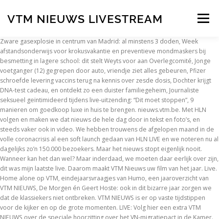
VTM NIEUWS LIVESTREAM
Menu
Zware gasexplosie in centrum van Madrid: al minstens 3 doden, Week afstandsonderwijs voor krokusvakantie en preventieve mondmaskers bij besmetting in lagere school: dit stelt Weyts voor aan Overlegcomité, Jonge voetganger (12) gegrepen door auto, vriendje ziet alles gebeuren, Pfizer schroefde levering vaccins terug na kennis over zesde dosis, Dochter krijgt DNA-test cadeau, en ontdekt zo een duister familiegeheim, Journaliste seksueel geïntimideerd tijdens live-uitzending: “Dit moet stoppen”, 9 manieren om goedkoop luxe in huis te brengen. nieuws.vtm.be. Met HLN volgen en maken we dat nieuws de hele dag door in tekst en foto’s, en steeds vaker ook in video. We hebben trouwens de afgelopen maand in de volle coronacrisis al een soft launch gedaan van HLN LIVE en we noteren nu al dagelijks zo’n 150.000 bezoekers. Maar het nieuws stopt eigenlijk nooit. Wanneer kan het dan wel? Maar inderdaad, we moeten daar eerlijk over zijn, dit was mijn laatste live. Daarom maakt VTM Nieuws uw film van het jaar. Live. Home alone op VTM, eindejaarsvraagjes van Humo, een jaaroverzicht van VTM NIEUWS, De Morgen én Geert Hoste: ook in dit bizarre jaar zorgen we dat de klassiekers niet ontbreken. VTM NIEUWS is er op vaste tijdstippen voor de kijker en op de grote momenten. LIVE: Volg hier een extra VTM NIEUWS over de speciale hoorzitting over het VN-migratiepact in de Kamer. VTM GO, dat is alles van VTM, VTM2, VTM3 en VTM4 in één handige, gratis app. “Verrassende vraag. Wordt ons land binnen enkele maanden verdeeld in twee groepen: de feestvierders en zij die op vaccin moeten wachten? Wetsdokters. door gjs Volg de actualiteit op de voet en bekijk de nieuwsuitzendingen van VTM live via VTM GO. Ik babbel graag en leg graag dingen uit. Nicholas Lataire, adjunct-directeur News City: “Voor HLN LIVE bundelen HLN en VTM NIEUWS nog meer de krachten. VTM NIEUWS is er op vaste tijdstippen voor de kijker en op de grote momenten. Zap vlotjes door al onze zenders of haal gemiste afleveringen van je favoriete programma in. HLN LIVE is er de hele dag door met beelden. VTM 30: Het meest memorabele moment van Stef Wauters: Arrestatie … Dat is een primeur voor Vlaanderen. Dankzij HLN LIVE zorgen we nu ook 24/7 voor live videobeelden en actuele nieuwsverhalen. HLN is zo meer dan ooit de digitale partner van VTM NIEUWS.”. Wanneer je wil. Telefacts NU. Het beste van VTM. Terwijl je dit leest, sleutelt onze redactie aan de volgende artikels die je absoluut niet mag missen. NPO. Corrigeer. Print Onderzoeksrechters. Een jaar dat verdeelt, een jaar dat samenbrengt. nieuws.vtm.be 16.30: start conclaaf live Om 16.30 uur begint in Rome het pauselijk conclaaf. En dat helemaal gratis. Tijdens de verkiezingsnacht gaan VTM NIEUWS en HLN LIVE de hele nacht door. If you do not find the exact resolution you are looking for, then go for a native or higher resolution. Livestream: afscheid van Rik Coppens. Honger naar meer nieuws? Van de verschillende nieuwsverhalen van de dag, live evenementen en persconferenties, breaking news tot weer- en verkeersupdates: HLN LIVE zorgt voor een constante nieuwsflow. Geert Dewaele, hoofdredacteur News City Video: “Het nieuws stopt nooit: elke seconde komt er nieuws binnen. We plaatsen analytische cookies om te bepalen welke onderdelen van de website het meest interessant zijn voor bezoekers. Via HLN LIVE kunnen ingelogde gebruikers elk uur van de dag live het nieuws volgen in beeld. De Gouden Schoen 2020. En wist je dat VTM GO ook een aparte kidswereld heeft? vtm nieuws live stream 19 uur is important information accompanied by photo and HD pictures sourced from all websites in the world. Dit is de officiële pagina van VTM NIEUWS. Met HLN LIVE kan onze VTM NIEUWS-redactie er mee voor zorgen dat je het belangrijkste nieuws de hele dag, 24/7, live in beeld kan volgen. Want met VTM GO kijk je tot 30 dagen terug, en soms zelfs nog langer. Telefacts. PODCAST: Hoe bescherm je je tegen virussen en bacteriën? Dat is een primeur voor Vlaanderen. Om 10u start de plechtigheid in de kathedraal. Onze speciale livestream van de Ronde tegen Corona had zelfs meer dan 600.000 kijkers op HLN LIVE.”, Nicholas Lataire, adjunct-directeur News City, : “Voor HLN LIVE bundelen HLN en VTM NIEUWS nog meer de krachten. - VTM GO, dat zijn alle series en films van VTM, VTM2, VTM3 en VTM4. Met HLN LIVE kan onze VTM NIEUWS-redactie er mee voor zorgen dat je het belangrijkste nieuws de hele dag, 24/7, live in beeld kan volgen. U kan alles volgen via de livestream van VTM NIEUWS. Hij kreeg een bos bloemen van Dany Verstraeten. Word fan van VTM NIEUWS en krijg alle nieuws in je tijdslijn. Jij kiest met VTM GO. Minder uitleg Meer uitleg. 2020 was een bijzonder jaar. Maar het nieuws stopt eigenlijk nooit. Soms wat te lang, dat weet ik”, zei Van den Bogaert daar. Kijk gratis live of uitgesteld. Nu, terwijl ze gebeuren. Man (50) verkracht jarenlang stiefdochter, nu wil hij met haar moeder trouwen, Wout van Aert is “echt wel blij” dat hij op stage is in Spanje. VTM NIEUWS en HLN zetten dan ook groot in op VS2020 met journalisten ter plaatse, een panel van Vlaamse stemmen in de VS, extra nieuwsuitzendingen en een grote VTM NIEUWS-special op 3 november. Koffie met Jan. Blijf in uw Kot. VTM Live Stream Kijken op iPad, PC, Tablet – Familie, Special Forces, Nieuws en Meer Je kunt je gratis registreren en dit is snel gedaan. Met HLN volgen en maken we dat nieuws de hele dag door in tekst en foto’s, en steeds vaker ook in video. VTM Nieuws. Iedereen kan HLN LIVE vanaf vandaag gratis bekijken via HLN.be en de HLN-app. Politiek journalist Dirk Van den Bogaert (65) houdt het na 32 jaar voor bekeken bij VTM Nieuws. [LIVESTREAM] Luchtvaartmaatschappij Germanwings geeft zo dadelijk een persconferentie met mogelijk meer informatie over de copiloot van vlucht 4U9525. Wauters noemde hem een icoon van het nieuws. Voeg items toe aan Mijn Lijst door op het icoon te drukken op de programma- of filmpagina. Dossier X. Het weer. De politiek journalist schrok. Politiek journalist Dirk Van den Bogaert (65) houdt het na 32 jaar voor bekeken bij VTM Nieuws.Hij gaat met pensioen na donderdagavond nog een laatste keer een live-interventie gedaan te hebben. This is "ERA in VTM nieuws" by ERA Belgium NV on Vimeo, the home for high quality videos and the people who love them. Om deze website goed te laten werken plaatsen we functionele cookies. Die laatste wordt traditioneel gekozen door de lezers van Het Laatste Nieuws. “Was dit nu de laatste keer dat je live ging”, vroeg Stef Wauters donderdagavond verrassend aan Dirk Van den Bogaert nadat die uitleg had gegeven over het Overlegcomité van morgen. Dit is de officiële pagina van VTM NIEUWS. Download this image for free in High-Definition resolution the choice "download button" below. VTM Nieuws is the name of the daily news broadcasts on the Flemish television network VTM. Zo worden er maandelijks al 100 miljoen video’s bekeken op HLN. Met exclusieve nieuwtjes, de leukste fragmenten en een heleboel extra's van je favoriete programma's. Van den Bogaert is 65 jaar en gaat na 32 jaar bij VTM Nieuws met pensioen. 'De Gouden Schoen 2020', woensdag 13 januari om 21.45 uur live bij VTM en op VTM … Ver mais da Página VTM NIEUWS no Facebook Klik op ‘nu hebben’ en je wordt direct verwezen naar de site zodat je lekker achterover kan liggen en ontspannen. HLN lanceert vandaag, maandag 20 april 2020, de eerste 24/7 live nieuwsstream in Vlaanderen: Geert Dewaele, hoofdredacteur News City Video: “Het nieuws stopt nooit: elke seconde komt er nieuws binnen. HLN lanceert vandaag, maandag 20 april 2020, de eerste 24/7 live nieuwsstream in Vlaanderen: HLN LIVE. Alle kanalen. 17/12/2020 om 19:55 Kijk live naar Eén, Canvas en Ketnet met VRT NU via de site of app. Onze speciale livestream van de Ronde tegen Corona had zelfs meer dan 600.000 kijkers op HLN LIVE.”. KIJK LIVE. Met HLN LIVE kan onze VTM NIEUWS-redactie er mee voor zorgen dat je het belangrijkste nieuws de hele dag, 24/7, live in beeld kan volgen. Live; Films Programma's Terug Nieuws & Actua. Ontdek onze feestelijke top 10. Volg hier het VTM NIEUWS van 13 uur. Horeca Vlaanderen wil cafés en restaurants weer open op 1 maart, maar dat is te vroeg. Hij gaat met pensioen na donderdagavond nog een laatste keer een live-interventie gedaan te hebben. Jonge vrouw komt om bij ongeval op E313 in Massenhoven, Belg van KV Oostende is aangeschoten wild na kritische tweet over Greta Thunberg: “Leer deze kerel eens wat respect!”, Vrouw (42) steekt haar 73-jarige buurvrouw neer in Tienen: “Maggy is een superlieve oude dame”, Specialist cybercriminaliteit zelf het slachtoffer van oplichters: “Ik voel me zo onnozel ”, Goed nieuws en slecht nieuws vanuit het dokterskabinet in ‘Thuis’, 44.000 eigenaars zonnepanelen willen Vlaamse overheid in gebreke stellen. Het is zelfs mogelijk om dit te doen via je Facebook. 1, Sommige gebeurtenissen wil je meteen zien. Hij werd in de uitzending verrast door Stef Wauters en Dany Verstraeten. 154,037 talking about this. HLN is zo meer dan ooit de digitale partner van VTM NIEUWS.”, Mediaplein Maar het nieuws stopt eigenlijk nooit. Tijdens de rechtstreekse uitzending van morgen kunnen de kijkers in de HLN-app stemmen op hét mooiste doelpunt van het afgelopen jaar. 115 kardinalen trekken dan de Sixtijnse kapel in om een nieuwe paus te kiezen. We hebben trouwens de afgelopen maand in de volle coronacrisis al een soft launch gedaan van HLN LIVE en we noteren nu al dagelijks zo’n 150.000 bezoekers. Uw Film van het Jaar. In Antwerpen wordt straks voetballegende Rik Coppens begraven. België, HLN lanceert eerste 24/7 live nieuwsstream in Vlaanderen: HLN LIVE. VTM NIEUWS is er op vaste tijdstippen voor de kijker en op de grote momenten. En op elk scherm.
INSCRIPTION
ABOUT
FAQ
CONTACT